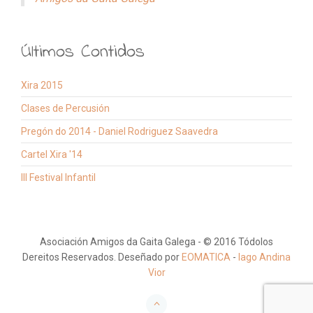
Mensaxe
*
Últimos Contidos
Xira 2015
Enviarme unha copia
Clases de Percusión
(opcional)
Pregón do 2014 - Daniel Rodriguez Saavedra
Cartel Xira '14
III Festival Infantil
Enviar correo-e
Asociación Amigos da Gaita Galega - © 2016 Tódolos
Dereitos Reservados. Deseñado por
EOMATICA
-
Iago Andina
Vior